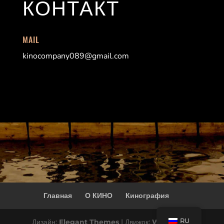
КОНТАКТ
MAIL
kinocompany089@gmail.com
Главная
О КИНО
Кинография
RU
Дизайн:
Elegant Themes
| Движок:
WordPress